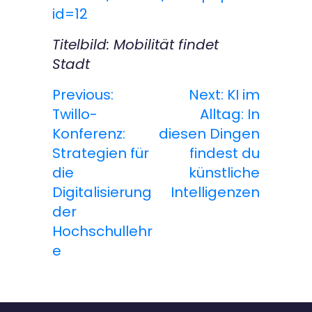
id=12
Titelbild: Mobilität findet
Stadt
Previous:
Next:
KI im
B
Twillo-
Alltag: In
e
Konferenz:
diesen Dingen
Strategien für
findest du
i
die
künstliche
t
Digitalisierung
Intelligenzen
der
r
Hochschullehr
a
e
g