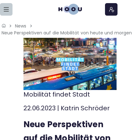
Zum Seiteninhalt springen
News
Home
Neue Perspektiven auf die Mobilität von heute und morgen
Lernangebote
Podcasts
Meine Lernangebote
Mobilität findet Stadt
News
22.06.2023
|
Katrin Schröder
Veranstaltungen
Neue Perspektiven
Über uns
auf die Mobilität von