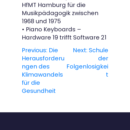
HfMT Hamburg für die
Musikpädagogik zwischen
1968 und 1975
• Piano Keyboards –
Hardware 19 trifft Software 21
Previous:
Die
Next:
Schule
B
Herausforderu
der
e
ngen des
Folgenlosigkei
Klimawandels
t
i
für die
t
Gesundheit
r
a
g