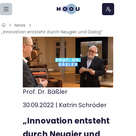
Zum Seiteninhalt springen
News
Home
„Innovation entsteht durch Neugier und Dialog“
Lernangebote
Podcasts
Meine Lernangebote
Prof. Dr. Bäßler
News
30.09.2022
|
Katrin Schröder
Veranstaltungen
„Innovation entsteht
Über uns
durch Neugier und