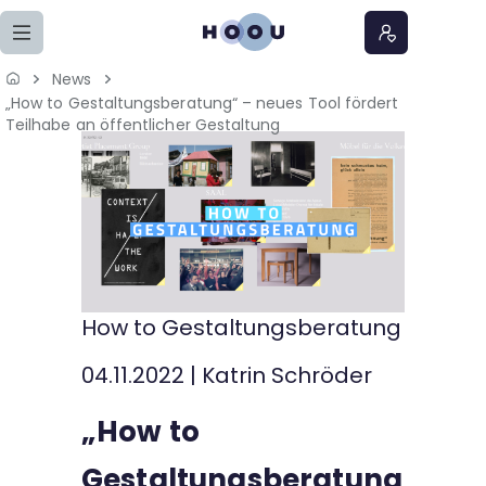
Zum Seiteninhalt springen
News
„How to Gestaltungsberatung“ – neues Tool fördert
Home
Teilhabe an öffentlicher Gestaltung
Lernangebote
Podcasts
Meine Lernangebote
How to Gestaltungsberatung
News
04.11.2022
|
Katrin Schröder
Veranstaltungen
„How to
Über uns
Gestaltungsberatung