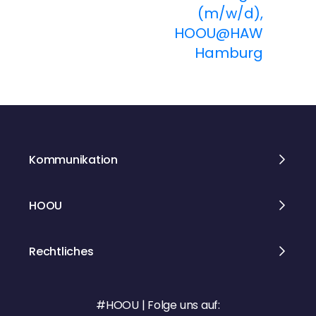
t
(m/w/d),
HOOU@HAW
r
Hamburg
a
g
s
Kommunikation
n
a
HOOU
v
Rechtliches
i
g
#HOOU | Folge uns auf: