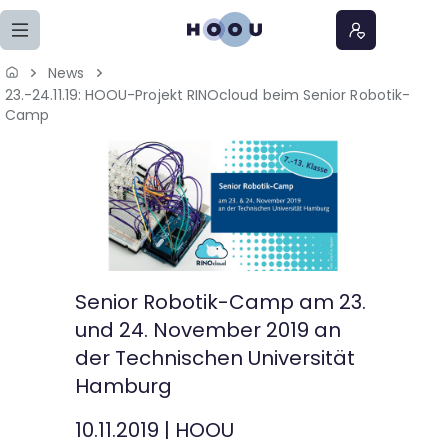
Zum Seiteninhalt springen
News
23.-24.11.19: HOOU-Projekt RINOcloud beim Senior Robotik-
Home
Camp
Lernangebote
Podcasts
Meine Lernangebote
Senior Robotik-Camp am 23.
News
und 24. November 2019 an
der Technischen Universität
Veranstaltungen
Hamburg
10.11.2019
|
HOOU
Über uns