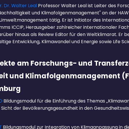
. Dr. Walter Leal
Professor Walter Leal ist Leiter des For
Nachhaltigkeit und Klimafolgenmanagement" an der HAW
 Umweltmanagement tätig. Er ist Initiator des Internatio
ms ICCIP, Herausgeber zahlreicher internationaler Fac
rüber hinaus als Review Editor für den Weltklimarat. Er be
ige Entwicklung, Klimawandel und Energie sowie Life Sc
jekte am Forschungs- und Transferz
eit und Klimafolgenmanagement (
mburg
D
Bildungsmodul für die Einführung des Themas „Klimawa
Sicht der Bevölkerungsgesundheit in den Gesundheitswi
T
Bildungsmodul zur Integration von Klimaanpassung in di