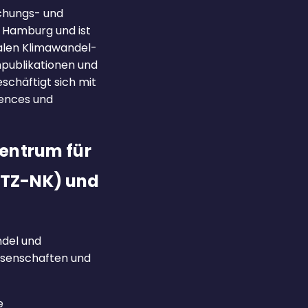
schungs- und
 Hamburg und ist
nalen Klimawandel-
hpublikationen und
schäftigt sich mit
iences und
entrum für
FTZ-NK) und
ndel und
ssenschaften und
e