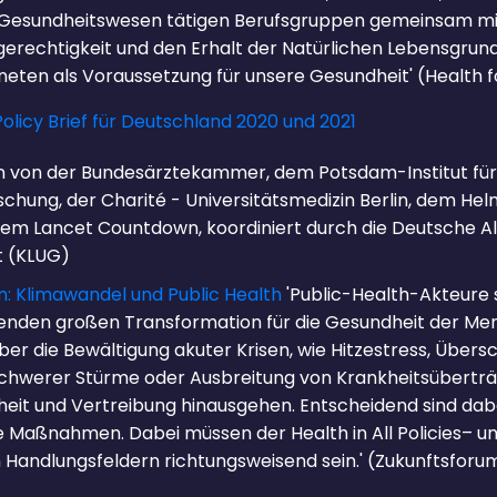
m Gesundheitswesen tätigen Berufsgruppen gemeinsam m
erechtigkeit und den Erhalt der Natürlichen Lebensgrun
aneten als Voraussetzung für unsere Gesundheit' (Health f
licy Brief für Deutschland 2020 und 2021
 von der Bundesärztekammer, dem Potsdam-Institut für
schung, der Charité - Universitätsmedizin Berlin, dem He
m Lancet Countdown, koordiniert durch die Deutsche Al
t (KLUG)
on: Klimawandel und Public Health
'Public-Health-Akteure s
henden großen Transformation für die Gesundheit der Me
ber die Bewältigung akuter Krisen, wie Hitzestress, Üb
chwerer Stürme oder Ausbreitung von Krankheitsüberträ
eit und Vertreibung hinausgehen. Entscheidend sind dabe
e Maßnahmen. Dabei müssen der Health in All Policies– u
n Handlungsfeldern richtungsweisend sein.' (Zukunftsforu