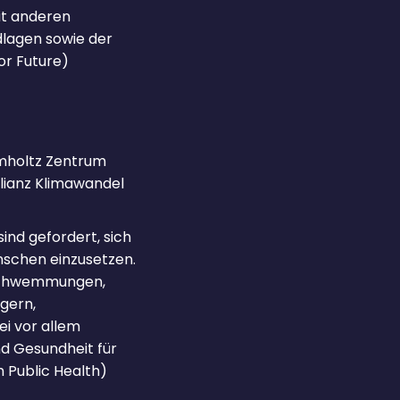
it anderen
dlagen sowie der
or Future)
lmholtz Zentrum
lianz Klimawandel
ind gefordert, sich
nschen einzusetzen.
erschwemmungen,
gern,
i vor allem
nd Gesundheit für
m Public Health)