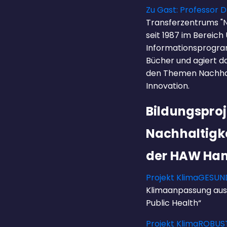
Zu Gast: Professor Dr
Transferzentrums "
seit 1987 im Bereich
Informationsprogram
Bücher und agiert da
den Themen Nachhalt
Innovation.
Bildungspro
Nachhaltigk
der HAW Ha
Projekt KlimaGESUN
Klimaanpassung aus 
Public Health“
Projekt KlimaROBUS