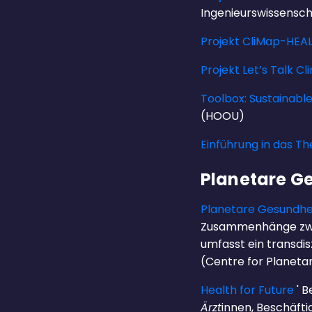
Ingenieurswissensc
Projekt CliMap-HEA
Projekt Let’s Talk C
Toolbox: Sustainab
(HOOU)
Einführung in das 
Planetare Ge
Planetare Gesundhei
Zusammenhänge zwis
umfasst ein transdis
(Centre for Planetar
Health for Future
' B
Ärzt
innen, Beschäfti