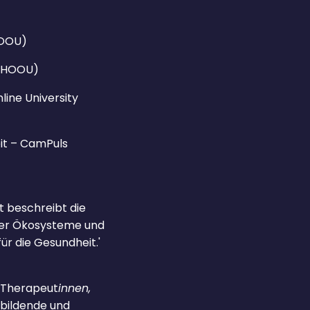
HOOU)
 (HOOU)
ine University
it – CamPuls
t beschreibt die
der Ökosysteme und
ür die Gesundheit.'
, Therapeut
innen,
ubildende und