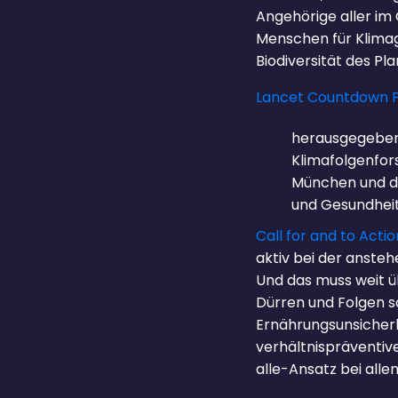
Angehörige aller i
Menschen für Klimag
Biodiversität des Pl
Lancet Countdown Po
herausgegeben
Klimafolgenfor
München und de
und Gesundhei
Call for and to Acti
aktiv bei der anste
Und das muss weit ü
Dürren und Folgen s
Ernährungsunsicherh
verhältnispräventiv
alle-Ansatz bei alle