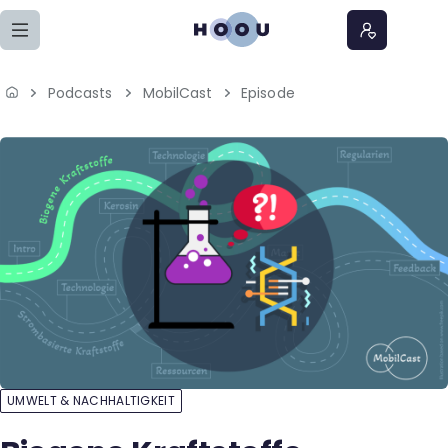
Zum Seiteninhalt springen
Podcasts
MobilCast
Episode
Home
Lernangebote
Podcasts
Meine Lernangebote
News
Veranstaltungen
UMWELT & NACHHALTIGKEIT
Über uns