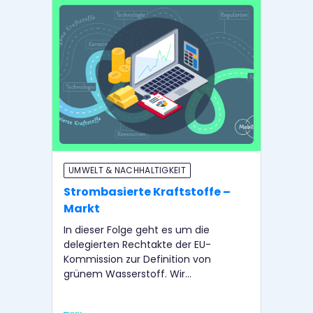
UMWELT & NACHHALTIGKEIT
UM
Strombasierte Kraftstoffe –
St
Markt
Re
In dieser Folge geht es um die
In 
delegierten Rechtakte der EU-
Res
Kommission zur Definition von
Kra
grünem Wasserstoff. Wir
wir
beschäftigen uns außerdem mit der
dur
Frage, wie ein Markthochlauf für
pro