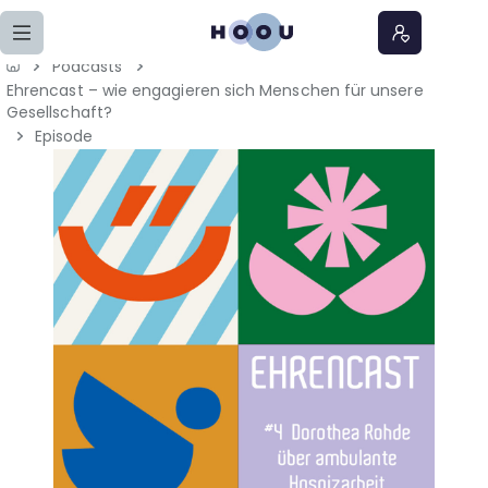
Zum Seiteninhalt springen
Podcasts
Ehrencast – wie engagieren sich Menschen für unsere
Home
Gesellschaft?
Episode
Lernangebote
Podcasts
Meine Lernangebote
News
Veranstaltungen
Über uns