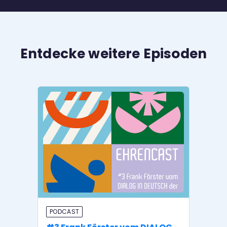
Entdecke weitere Episoden
PODCAST
P