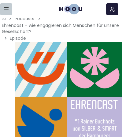
Zum Seiteninhalt springen
Podcasts
Ehrencast – wie engagieren sich Menschen für unsere
Home
Gesellschaft?
Episode
Lernangebote
Podcasts
Meine Lernangebote
News
Veranstaltungen
Über uns