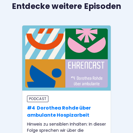
Entdecke weitere Episoden
PODCAST
P
#4 Dorothea Rohde über
#3
ambulante Hospizarbeit
IN
Bü
Hinweis zu sensiblen Inhalten: In dieser
Folge sprechen wir über die
Im 