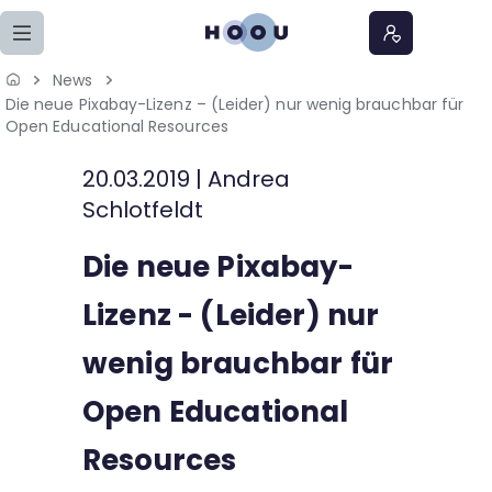
Zum Seiteninhalt springen
News
Die neue Pixabay-Lizenz – (Leider) nur wenig brauchbar für
Home
Open Educational Resources
Lernangebote
20.03.2019
|
Andrea
Schlotfeldt
Podcasts
Die neue Pixabay-
Meine Lernangebote
Lizenz - (Leider) nur
News
wenig brauchbar für
Veranstaltungen
Open Educational
Resources
Über uns