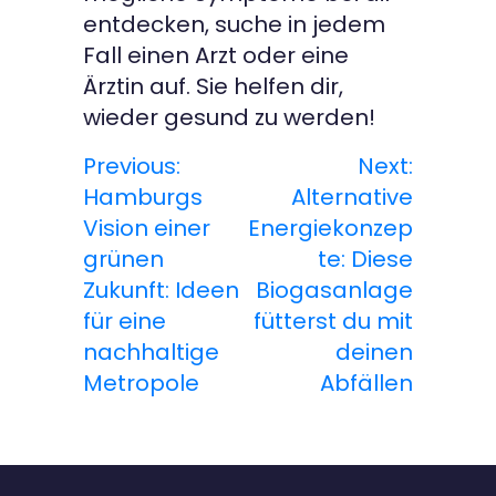
entdecken, suche in jedem
Fall einen Arzt oder eine
Ärztin auf. Sie helfen dir,
wieder gesund zu werden!
Previous:
Next:
B
Hamburgs
Alternative
e
Vision einer
Energiekonzep
grünen
te: Diese
i
Zukunft: Ideen
Biogasanlage
t
für eine
fütterst du mit
nachhaltige
deinen
r
Metropole
Abfällen
a
g