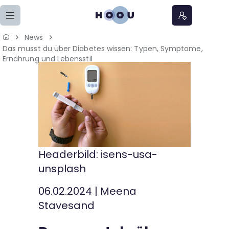
Zum Seiteninhalt springen
News
Das musst du über Diabetes wissen: Typen, Symptome,
Home
Ernährung und Lebensstil
Lernangebote
Podcasts
Meine Lernangebote
Headerbild: isens-usa-
News
unsplash
Veranstaltungen
06.02.2024
|
Meena
Stavesand
Über uns