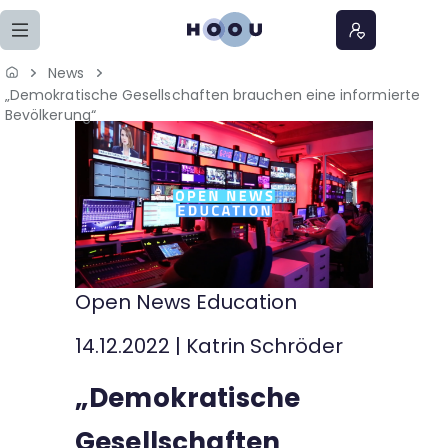
Zum Seiteninhalt springen
News
„Demokratische Gesellschaften brauchen eine informierte
Home
Bevölkerung“
Lernangebote
Podcasts
Meine Lernangebote
Open News Education
News
14.12.2022
|
Katrin Schröder
Veranstaltungen
„Demokratische
Über uns
Gesellschaften