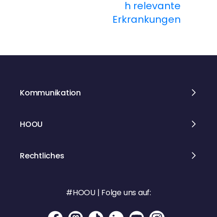
t
h relevante
Erkrankungen
r
a
g
s
Kommunikation
n
HOOU
a
v
Rechtliches
i
#HOOU | Folge uns auf:
g