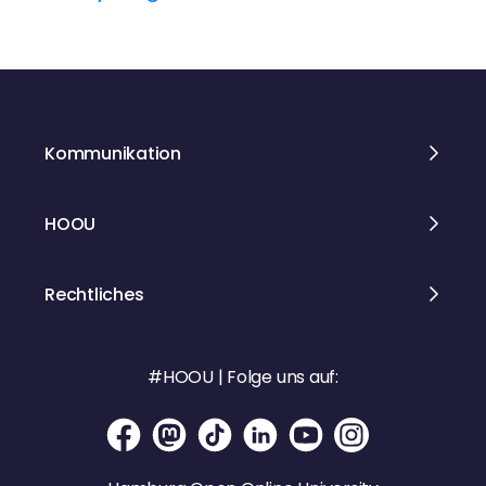
a
g
s
Kommunikation
n
a
HOOU
v
Rechtliches
i
g
#HOOU | Folge uns auf:
a
t