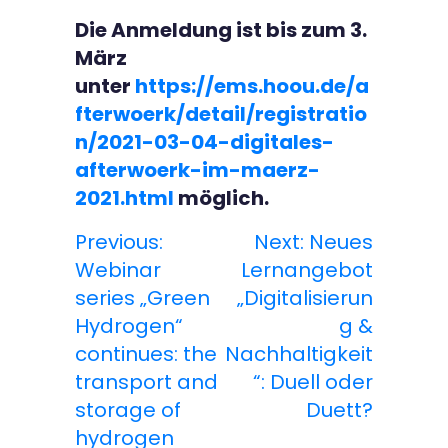
Die Anmeldung ist bis zum 3.
März
unter
https://ems.hoou.de/a
fterwoerk/detail/registratio
n/2021-03-04-digitales-
afterwoerk-im-maerz-
2021.html
möglich.
Previous:
Next:
Neues
B
Webinar
Lernangebot
e
series „Green
„Digitalisierun
Hydrogen“
g &
i
continues: the
Nachhaltigkeit
t
transport and
“: Duell oder
storage of
Duett?
r
hydrogen