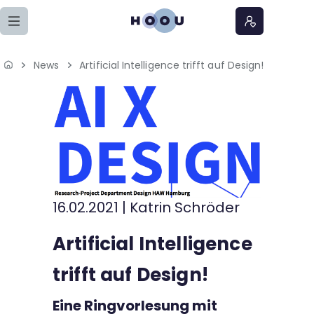
Zum Seiteninhalt springen
News
Artificial Intelligence trifft auf Design!
Home
Lernangebote
Podcasts
Meine Lernangebote
16.02.2021
|
Katrin Schröder
News
Artificial Intelligence
Veranstaltungen
trifft auf Design!
Über uns
Eine Ringvorlesung mit