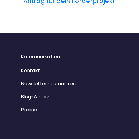
Antrag für dein Förderprojekt
e
i
t
r
Kommunikation
a
Kontakt
g
Newsletter abonnieren
s
Blog-Archiv
n
Presse
a
v