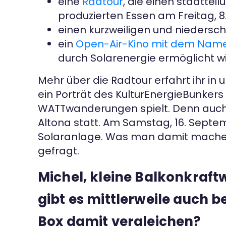
eine
Radtour
, die einen stadttei
produzierten Essen am Freitag, 
einen kurzweiligen und niedersc
ein
Open-Air-Kino mit dem Nam
durch Solarenergie ermöglicht wi
Mehr über die Radtour erfahrt ihr in
ein Porträt des KulturEnergieBunkers 
WATTwanderungen spielt. Denn auch
Altona statt. Am Samstag, 16. Septem
Solaranlage. Was man damit machen 
gefragt.
Michel, kleine Balkonkraf
gibt es mittlerweile auch 
Box damit vergleichen?