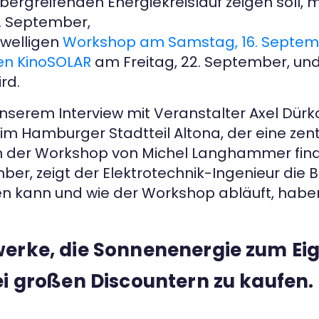
lübergreifenden Energiekreislauf zeigen soll
8. September,
hwelligen
Workshop am Samstag, 16. Septembe
en KinoSOLAR
am Freitag, 22. September, un
rd.
 unserem Interview mit Veranstalter Axel Dür
im Hamburger Stadtteil Altona, der eine zent
 der Workshop von Michel Langhammer finde
ber, zeigt der Elektrotechnik-Ingenieur die 
kann und wie der Workshop abläuft, haben w
twerke, die Sonnenenergie zum E
bei großen Discountern zu kaufen.