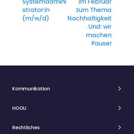
Systemadmini
im Februar
i
strator:in
zum Thema
t
(m/w/d)
Nachhaltigkeit
. Und: wir
r
machen
a
Pause!
g
s
n
Kommunikation
a
HOOU
v
i
Rechtliches