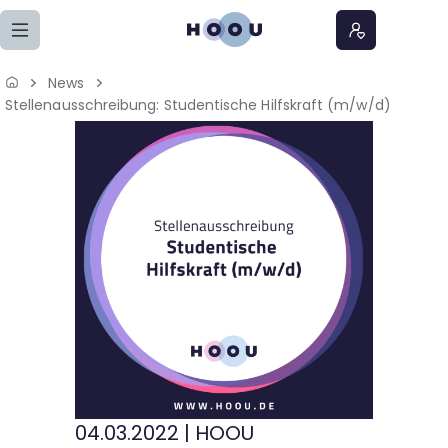
Zum Seiteninhalt springen
News
Home
Stellenausschreibung: Studentische Hilfskraft (m/w/d)
Lernangebote
Podcasts
Meine Lernangebote
News
Veranstaltungen
Über uns
04.03.2022
|
HOOU