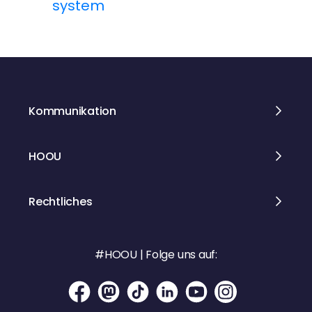
t
system
r
a
g
Kommunikation
s
n
HOOU
a
Rechtliches
v
i
#HOOU | Folge uns auf:
g
a