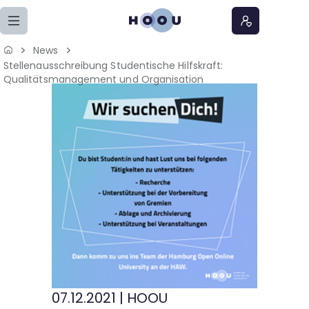
Zum Seiteninhalt springen
News
Stellenausschreibung Studentische Hilfskraft:
Home
Qualitätsmanagement und Organisation
Lernangebote
Podcasts
Meine Lernangebote
News
Veranstaltungen
07.12.2021
|
HOOU
Über uns