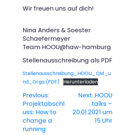
Wir freuen uns auf dich!
Nina Anders & Soester
Schaefermeyer
Team HOOU@haw-hamburg
Stellenausschreibung als PDF
Stellenausschreibung_HOOU_QM_u
nd_Orga (PDF)
Herunterladen
Previous:
Next:
HOOU
B
Projektabschl
talks –
e
uss: How to
20.01.2021 um
change a
15 Uhr
i
running