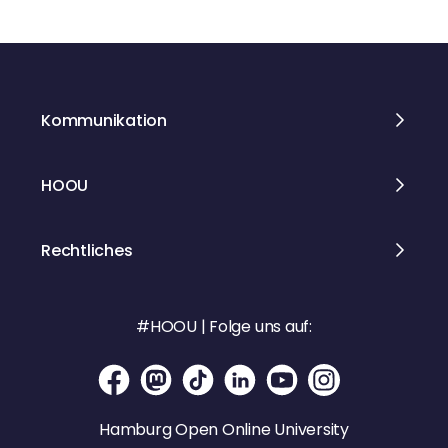
g
s
Kommunikation
n
a
HOOU
v
Rechtliches
i
g
#HOOU | Folge uns auf:
a
t
Hamburg Open Online University
i