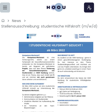
Zum Seiteninhalt springen
News
Home
Stellenausschreibung: studentische Hilfskraft (m/w/d)
Lernangebote
Podcasts
Meine Lernangebote
News
Veranstaltungen
Über uns