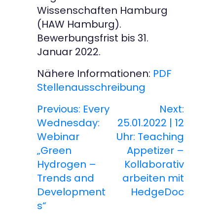
Wissenschaften Hamburg
(HAW Hamburg).
Bewerbungsfrist bis 31.
Januar 2022.
Nähere Informationen:
PDF
Stellenausschreibung
Previous:
Every
Next:
B
Wednesday:
25.01.2022 | 12
e
Webinar
Uhr: Teaching
„Green
Appetizer –
i
Hydrogen –
Kollaborativ
t
Trends and
arbeiten mit
Development
HedgeDoc
r
s“
a