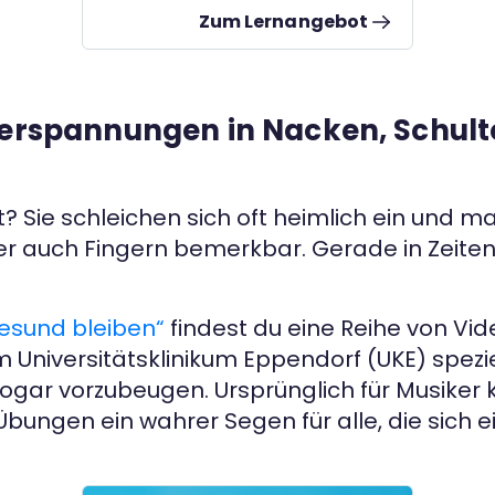
Einzelpersonen mit Interesse an
Zum Lernangebot
Gesundheit und Nachhaltigkeit, ist
kostenlos und flexibel online
zugänglich. Ziel ist es, ein
umfassendes Verständnis von
 Verspannungen in Nacken, Schult
Nudging zu entwickeln und
Teilnehmende zur Anwendung im
Beruf oder Alltag zu befähigen. Durch
Quizzes und Übungen können
? Sie schleichen sich oft heimlich ein und m
Teilnehmende ihr Wissen vertiefen,
oder auch Fingern bemerkbar. Gerade in Zeit
mit dem Ziel, Nudging effektiv für
Gesundheit und Nachhaltigkeit
einzusetzen.
gesund bleiben“
findest du eine Reihe von Vi
 Universitätsklinikum Eppendorf (UKE) spezi
ar vorzubeugen. Ursprünglich für Musiker ko
Übungen ein wahrer Segen für alle, die sich