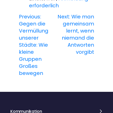
erforderlich
Previous:
Next:
Wie man
B
Gegen die
gemeinsam
e
Vermüllung
lernt, wenn
unserer
niemand die
i
Städte: Wie
Antworten
t
kleine
vorgibt
Gruppen
r
Großes
a
bewegen
g
s
n
Kommunikation