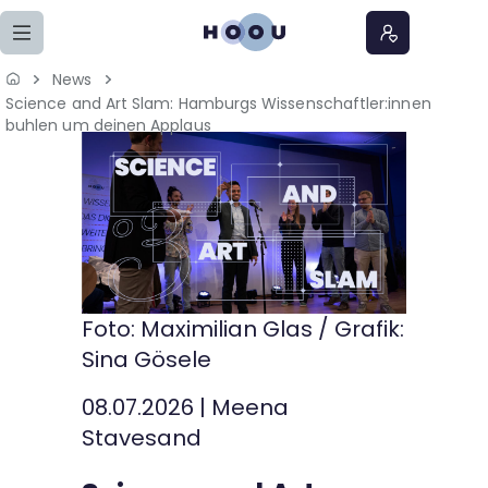
Zum Seiteninhalt springen
News
Science and Art Slam: Hamburgs Wissenschaftler:innen
Home
buhlen um deinen Applaus
Lernangebote
Podcasts
Meine Lernangebote
Foto: Maximilian Glas / Grafik:
News
Sina Gösele
Veranstaltungen
08.07.2026
|
Meena
Stavesand
Über uns