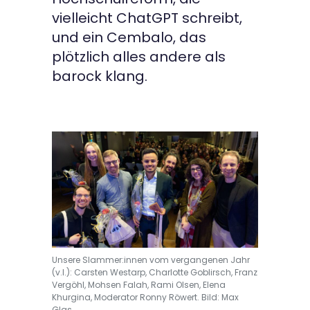
vielleicht ChatGPT schreibt,
und ein Cembalo, das
plötzlich alles andere als
barock klang.
Unsere Slammer:innen vom vergangenen Jahr
(v.l.): Carsten Westarp, Charlotte Goblirsch, Franz
Vergöhl, Mohsen Falah, Rami Olsen, Elena
Khurgina, Moderator Ronny Röwert. Bild: Max
Glas