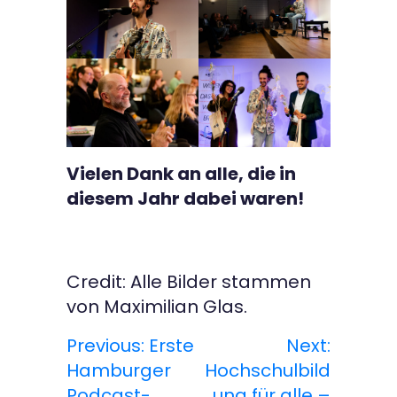
Vielen Dank an alle, die in
diesem Jahr dabei waren!
Credit: Alle Bilder stammen
von Maximilian Glas.
Previous:
Erste
Next:
B
Hamburger
Hochschulbild
e
Podcast-
ung für alle –