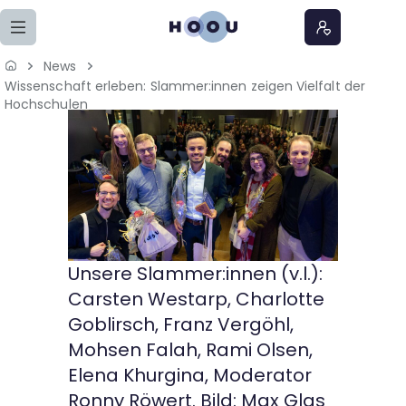
Zum Seiteninhalt springen
News
Wissenschaft erleben: Slammer:innen zeigen Vielfalt der
Home
Hochschulen
Lernangebote
Podcasts
Meine Lernangebote
Unsere Slammer:innen (v.l.):
News
Carsten Westarp, Charlotte
Goblirsch, Franz Vergöhl,
Veranstaltungen
Mohsen Falah, Rami Olsen,
Elena Khurgina, Moderator
Über uns
Ronny Röwert. Bild: Max Glas