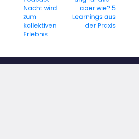
Nacht wird
aber wie? 5
i
zum
Learnings aus
t
kollektiven
der Praxis
Erlebnis
r
a
g
s
Kommunikation
n
HOOU
a
v
Rechtliches
i