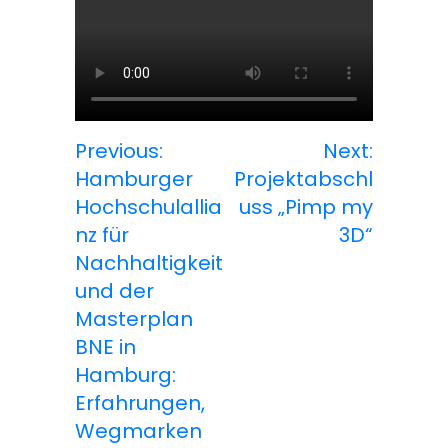
Previous:
Next:
B
Hamburger
Projektabschl
e
Hochschulallia
uss „Pimp my
nz für
3D“
i
Nachhaltigkeit
t
und der
Masterplan
r
BNE in
a
Hamburg:
Erfahrungen,
g
Wegmarken