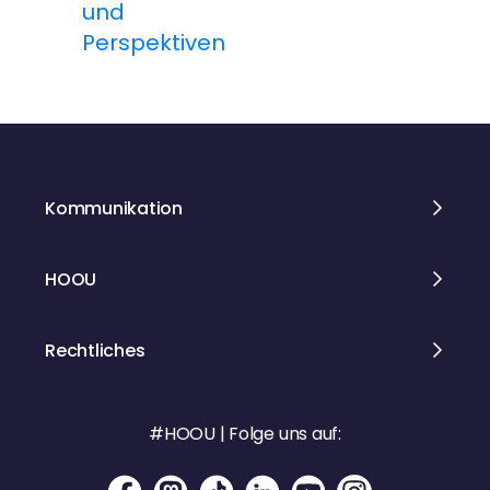
und
s
Perspektiven
n
a
v
i
Kommunikation
g
HOOU
a
t
Rechtliches
i
#HOOU | Folge uns auf:
o