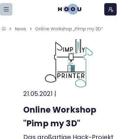
Zum Seiteninhalt springen
News
Online Workshop „Pimp my 3D“
Home
Lernangebote
Podcasts
Meine Lernangebote
21.05.2021
|
News
Online Workshop
Veranstaltungen
"Pimp my 3D"
Über uns
Das großartige Hack-Projekt