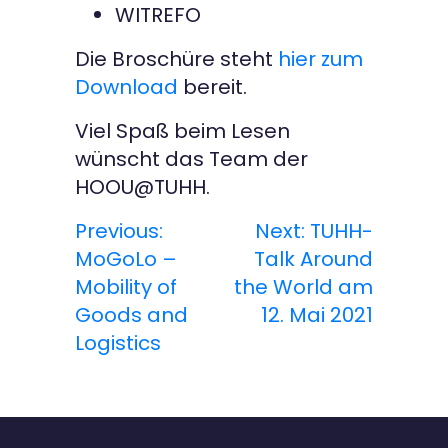
WITREFO
Die Broschüre steht
hier zum
Download
bereit.
Viel Spaß beim Lesen
wünscht das Team der
HOOU@TUHH.
Previous:
Next:
TUHH-
B
MoGoLo –
Talk Around
e
Mobility of
the World am
Goods and
12. Mai 2021
i
Logistics
t
r