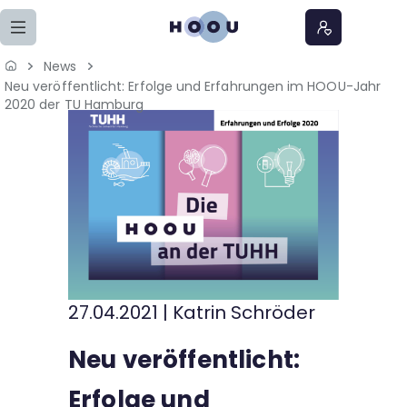
Zum Seiteninhalt springen
News
Neu veröffentlicht: Erfolge und Erfahrungen im HOOU-Jahr
Home
2020 der TU Hamburg
Lernangebote
Podcasts
Meine Lernangebote
News
27.04.2021
|
Katrin Schröder
Veranstaltungen
Neu veröffentlicht:
Über uns
Erfolge und