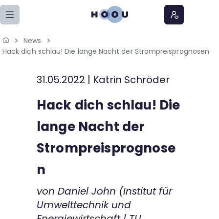
Zum Seiteninhalt springen
News
Home
Hack dich schlau! Die lange Nacht der Strompreisprognosen
Lernangebote
31.05.2022
|
Katrin Schröder
Podcasts
Hack dich schlau! Die
lange Nacht der
Meine Lernangebote
Strompreisprognose
News
n
Veranstaltungen
von Daniel John (Institut für
Umwelttechnik und
Über uns
Energiewirtschaft | TU