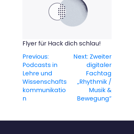
Flyer für Hack dich schlau!
Previous:
Next:
Zweiter
B
Podcasts in
digitaler
e
Lehre und
Fachtag
Wissenschafts
„Rhythmik /
i
kommunikatio
Musik &
t
n
Bewegung“
r
a