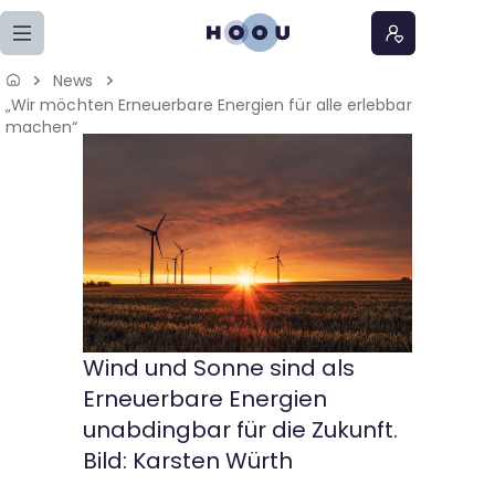
Zum Seiteninhalt springen
News
„Wir möchten Erneuerbare Energien für alle erlebbar
Home
machen“
Lernangebote
Podcasts
Meine Lernangebote
News
Wind und Sonne sind als
Erneuerbare Energien
Veranstaltungen
unabdingbar für die Zukunft.
Bild: Karsten Würth
Über uns