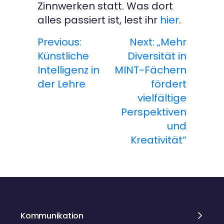
Zinnwerken statt. Was dort
alles passiert ist, lest ihr
hier
.
Previous:
Next:
„Mehr
B
Künstliche
Diversität in
e
Intelligenz in
MINT-Fächern
der Lehre
fördert
i
vielfältige
t
Perspektiven
und
r
Kreativität“
a
g
s
Kommunikation
n