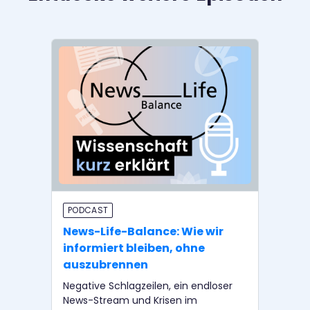
PODCAST
ME
News-Life-Balance: Wie wir
Wa
informiert bleiben, ohne
Sc
auszubrennen
In 
Unc
Negative Schlagzeilen, ein endloser
was
News-Stream und Krisen im