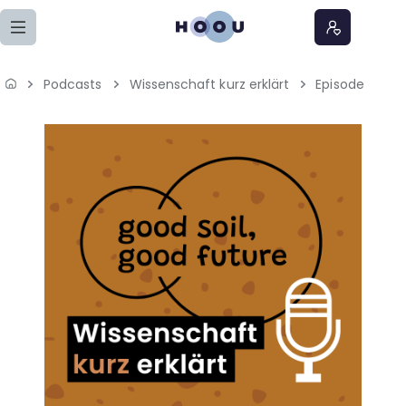
Zum Seiteninhalt springen
Podcasts
Wissenschaft kurz erklärt
Episode
Home
Lernangebote
Podcasts
Meine Lernangebote
News
Veranstaltungen
Über uns