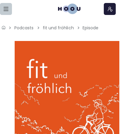
Zum Seiteninhalt springen
Podcasts
fit und fröhlich
Episode
Home
Lernangebote
Podcasts
Meine Lernangebote
News
Veranstaltungen
Über uns