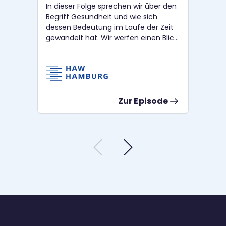
In dieser Folge sprechen wir über den
In 
Begriff Gesundheit und wie sich
Er
dessen Bedeutung im Laufe der Zeit
übe
gewandelt hat. Wir werfen einen Blick
der
darauf, wie Gesundheit entsteht,
Ern
welche Faktoren sie beeinflussen, und
hel
warum Gesundheit immer auch eine
ein
persönliche Komponente hat.
Anj
Außerdem schauen wir uns genauer
Die
Zur Episode
an, warum Gesundheit auch im
Studium so eine große Rolle spielt.