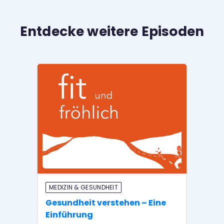
Entdecke weitere Episoden
MEDIZIN & GESUNDHEIT
E
Gesundheit verstehen – Eine
Mi
Einführung
du