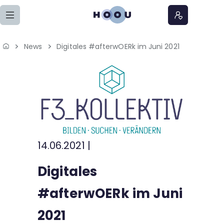
Zum Seiteninhalt springen
News
Digitales #afterwOERk im Juni 2021
Home
Lernangebote
Podcasts
Meine Lernangebote
14.06.2021
|
News
Digitales
Veranstaltungen
#afterwOERk im Juni
2021
Über uns