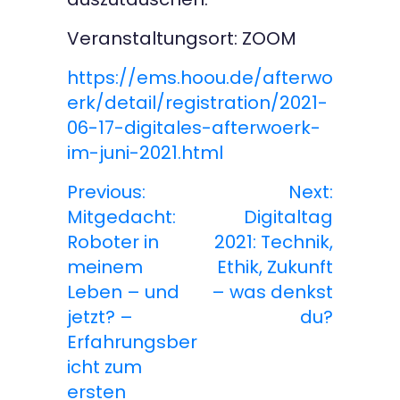
Veranstaltungsort: ZOOM
https://ems.hoou.de/afterwo
erk/detail/registration/2021-
06-17-digitales-afterwoerk-
im-juni-2021.html
Previous:
Next:
B
Mitgedacht:
Digitaltag
e
Roboter in
2021: Technik,
meinem
Ethik, Zukunft
i
Leben – und
– was denkst
t
jetzt? –
du?
Erfahrungsber
r
icht zum
a
ersten