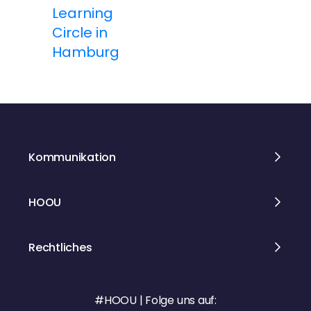
Learning
g
Circle in
Hamburg
s
n
a
v
Kommunikation
i
HOOU
g
a
Rechtliches
t
i
#HOOU | Folge uns auf: