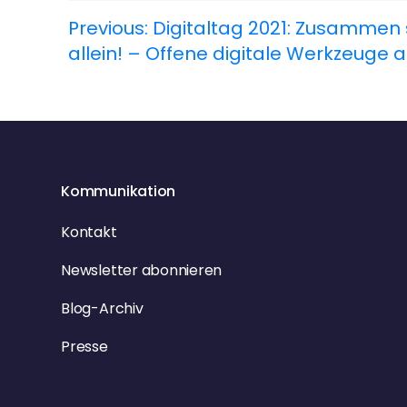
Previous:
Digitaltag 2021: Zusammen 
B
allein! – Offene digitale Werkzeuge
e
i
t
r
Kommunikation
a
Kontakt
g
Newsletter abonnieren
Blog-Archiv
s
Presse
n
a