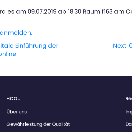
rd es am 09.07.2019 ab 18:30 Raum f163 a
g anmelden.
itale Einführung der
Next:
online
HOOU
Re
Über uns
Im
Gewährleistung der Qualität
Da