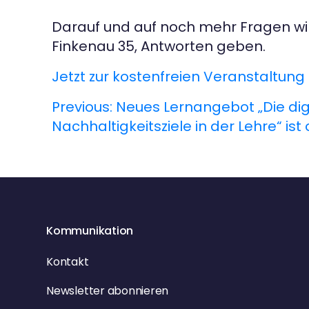
Darauf und auf noch mehr Fragen wi
Finkenau 35, Antworten geben.
Jetzt zur kostenfreien Veranstaltun
Previous:
Neues Lernangebot „Die dig
B
Nachhaltigkeitsziele in der Lehre“ ist 
e
i
t
r
Kommunikation
a
Kontakt
g
Newsletter abonnieren