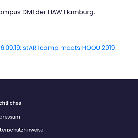
m Campus DMI der HAW Hamburg,
06.09.19: stARTcamp meets HOOU 2019
chtliches
pressum
tenschutzhinweise